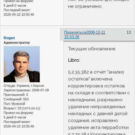
Провел на форуме:
не ограничено.
5 дней 0 часов
Последний визит:
2026-04-22 10:55:40
Поделиться
2008-12-11
13
15:53:26
Rogan
Администратор
Текущие обновления:
Libro:
5.2.35.382 в отчет "анализ
остатков" включена
корректировка остатков
Откуда:
Украина, г.Херсон
Зарегистрирован
: 2008-07-28
на складе в соответствии с
Приглашений:
0
накладными, разрешено
Сообщений:
553
Пол:
Мужской
удаление непроведенных
Возраст:
53
[1973-04-11]
накладных с давней датой
Провел на форуме:
5 дней 0 часов
создания, исправлено
Последний визит:
2026-04-22 10:55:40
удаление акта перработки
5.2.35.384 Корректировка