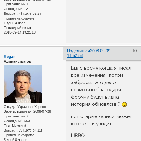
Приглашений:
0
Сообщений:
121
Возраст:
48
[1978-01-14]
Провел на форуме:
1 день 4 часа
Последний визит:
2015-09-14 19:21:13
Поделиться
2008-09-09
10
14:52:58
Rogan
Администратор
Было время когда я писал
все изменения , потом
забросил это дело...
возможно благодяря
форуму будет видна
история обновлений
Откуда:
Украина, г.Херсон
Зарегистрирован
: 2008-07-28
вот старые записи, может
Приглашений:
0
Сообщений:
553
кто чего и увидит:
Пол:
Мужской
Возраст:
53
[1973-04-11]
LIBRO
Провел на форуме:
5 дней 0 часов