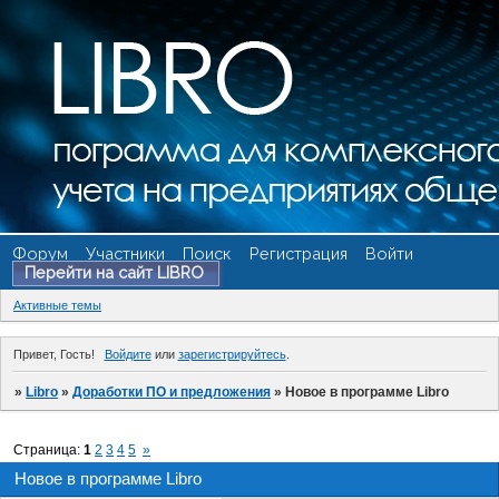
Форум
Участники
Поиск
Регистрация
Войти
Перейти на сайт LIBRO
Активные темы
Привет, Гость!
Войдите
или
зарегистрируйтесь
.
»
Libro
»
Доработки ПО и предложения
»
Новое в программе Libro
Страница:
1
2
3
4
5
»
Новое в программе Libro