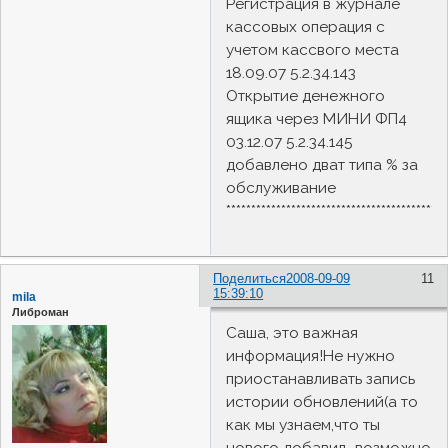
Регистрация в журнале
кассовых операция с
учетом кассвого места
18.09.07 5.2.34.143
Открытие денежного
ящика через МИНИ ФП4
03.12.07 5.2.34.145
добавлено дват типа % за
обслуживание
********************************************
Поделиться
2008-09-09
11
15:39:10
mila
Либроман
Саша, это важная
информация!Не нужно
приостанавливать запись
истории обновлений(а то
как мы узнаем,что ты