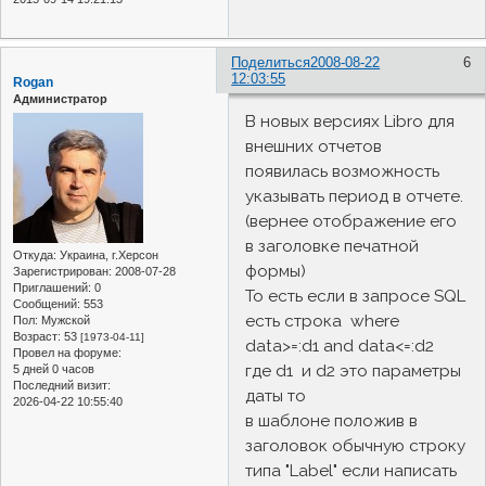
Поделиться
2008-08-22
6
12:03:55
Rogan
Администратор
В новых версиях Libro для
внешних отчетов
появилась возможность
указывать период в отчете.
(вернее отображение его
в заголовке печатной
Откуда:
Украина, г.Херсон
формы)
Зарегистрирован
: 2008-07-28
Приглашений:
0
То есть если в запросе SQL
Сообщений:
553
есть строка where
Пол:
Мужской
Возраст:
53
[1973-04-11]
data>=:d1 and data<=:d2
Провел на форуме:
где d1 и d2 это параметры
5 дней 0 часов
Последний визит:
даты то
2026-04-22 10:55:40
в шаблоне положив в
заголовок обычную строку
типа "Label" если написать