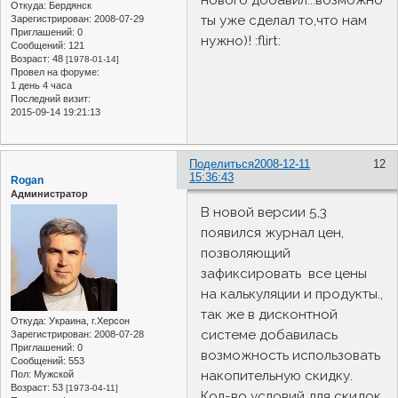
нового добавил...возможно
Откуда:
Бердянск
ты уже сделал то,что нам
Зарегистрирован
: 2008-07-29
Приглашений:
0
нужно)! :flirt:
Сообщений:
121
Возраст:
48
[1978-01-14]
Провел на форуме:
1 день 4 часа
Последний визит:
2015-09-14 19:21:13
Поделиться
2008-12-11
12
15:36:43
Rogan
Администратор
В новой версии 5,3
появился журнал цен,
позволяющий
зафиксировать все цены
на калькуляции и продукты.,
так же в дисконтной
Откуда:
Украина, г.Херсон
системе добавилась
Зарегистрирован
: 2008-07-28
Приглашений:
0
возможность использовать
Сообщений:
553
накопительную скидку.
Пол:
Мужской
Возраст:
53
[1973-04-11]
Кол-во условий для скидок