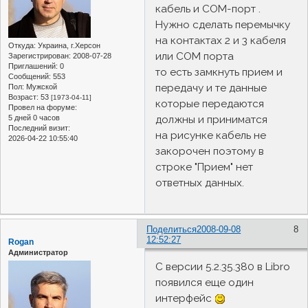
кабель и COM-порт .
Нужно сделать перемычку
на контактах 2 и 3 кабеля
Откуда:
Украина, г.Херсон
или COM порта
Зарегистрирован
: 2008-07-28
Приглашений:
0
то есть замкнуть прием и
Сообщений:
553
передачу и те данные
Пол:
Мужской
Возраст:
53
[1973-04-11]
которые передаются
Провел на форуме:
должны и приниматся
5 дней 0 часов
Последний визит:
на рисунке кабель не
2026-04-22 10:55:40
закорочен поэтому в
строке "Прием" нет
ответных данных.
Поделиться
2008-09-08
8
12:52:27
Rogan
Администратор
С версии 5.2.35.380 в Libro
появился еще один
интерфейс