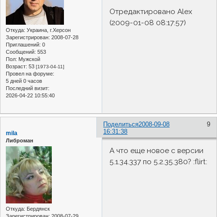
Отредактировано Alex
(2009-01-08 08:17:57)
Откуда:
Украина, г.Херсон
Зарегистрирован
: 2008-07-28
Приглашений:
0
Сообщений:
553
Пол:
Мужской
Возраст:
53
[1973-04-11]
Провел на форуме:
5 дней 0 часов
Последний визит:
2026-04-22 10:55:40
Поделиться
2008-09-08
9
16:31:38
mila
Либроман
А что еще новое с версии
5.1.34.337 по 5.2.35.380? :flirt:
Откуда:
Бердянск
Зарегистрирован
: 2008-07-29