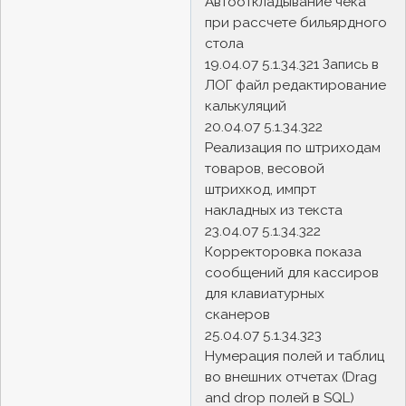
Автооткладывание чека
при рассчете бильярдного
стола
19.04.07 5.1.34.321 Запись в
ЛОГ файл редактирование
калькуляций
20.04.07 5.1.34.322
Реализация по штриходам
товаров, весовой
штрихкод, импрт
накладных из текста
23.04.07 5.1.34.322
Корректоровка показа
сообщений для кассиров
для клавиатурных
сканеров
25.04.07 5.1.34.323
Нумерация полей и таблиц
во внешних отчетах (Drag
and drop полей в SQL)