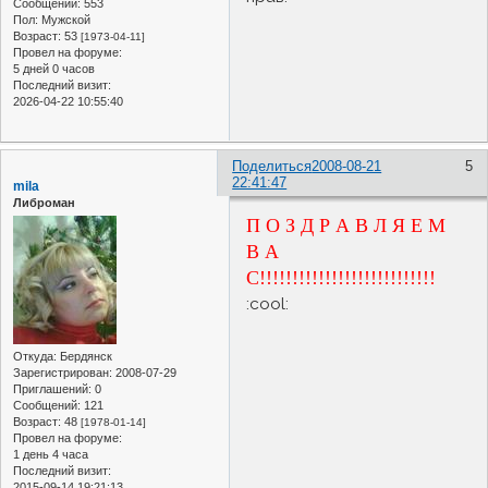
Сообщений:
553
Пол:
Мужской
Возраст:
53
[1973-04-11]
Провел на форуме:
5 дней 0 часов
Последний визит:
2026-04-22 10:55:40
Поделиться
2008-08-21
5
22:41:47
mila
Либроман
П О З Д Р А В Л Я Е М
В А
С!!!!!!!!!!!!!!!!!!!!!!!!!!!
:cool:
Откуда:
Бердянск
Зарегистрирован
: 2008-07-29
Приглашений:
0
Сообщений:
121
Возраст:
48
[1978-01-14]
Провел на форуме:
1 день 4 часа
Последний визит:
2015-09-14 19:21:13