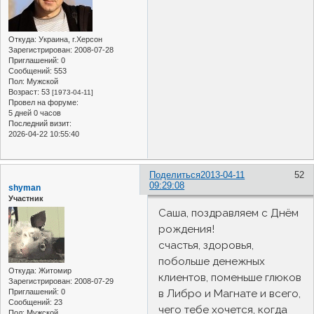
Откуда:
Украина, г.Херсон
Зарегистрирован
: 2008-07-28
Приглашений:
0
Сообщений:
553
Пол:
Мужской
Возраст:
53
[1973-04-11]
Провел на форуме:
5 дней 0 часов
Последний визит:
2026-04-22 10:55:40
Поделиться
2013-04-11
52
09:29:08
shyman
Участник
Саша, поздравляем с Днём
рождения!
счастья, здоровья,
побольше денежных
Откуда:
Житомир
клиентов, поменьше глюков
Зарегистрирован
: 2008-07-29
в Либро и Магнате и всего,
Приглашений:
0
Сообщений:
23
чего тебе хочется, когда
Пол:
Мужской