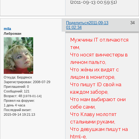
(2011-09-13 00:59:51)
Поделиться
2011-09-13
34
01:02:34
mila
Либроман
Мужчины IT отличаются
тем,
Что носят винчестеры в
личном пальто,
Что жёны их видят с
лицом в мониторе,
Откуда:
Бердянск
Зарегистрирован
: 2008-07-29
Что пишут ID свой на
Приглашений:
0
каждом заборе,
Сообщений:
121
Возраст:
48
[1978-01-14]
Что мам выбирают они
Провел на форуме:
1 день 4 часа
себе сами,
Последний визит:
Что Клаву молотят
2015-09-14 19:21:13
стальными руками,
Что девушкам пишут на
html-е,