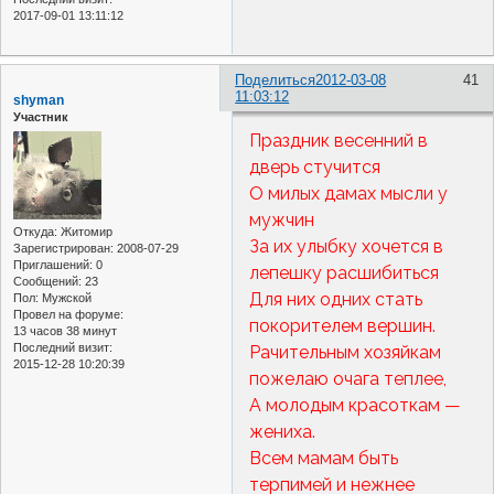
2017-09-01 13:11:12
Поделиться
2012-03-08
41
11:03:12
shyman
Участник
Праздник весенний в
дверь стучится
О милых дамах мысли у
мужчин
Откуда:
Житомир
За их улыбку хочется в
Зарегистрирован
: 2008-07-29
Приглашений:
0
лепешку расшибиться
Сообщений:
23
Для них одних стать
Пол:
Мужской
Провел на форуме:
покорителем вершин.
13 часов 38 минут
Последний визит:
Рачительным хозяйкам
2015-12-28 10:20:39
пожелаю очага теплее,
А молодым красоткам —
жениха.
Всем мамам быть
терпимей и нежнее