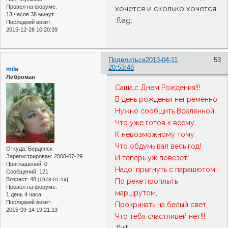
Провел на форуме:
хочется и сколько хочется.
13 часов 38 минут
:flag:
Последний визит:
2015-12-28 10:20:39
Поделиться
2013-04-11
53
20:53:48
mila
Либроман
Саша,с Днём Рождения!!!
В день рожденья непременно
Нужно сообщить Вселенной,
Что уже готов к всему,
К невозможному тому,
Что обдумывал весь год!
Откуда:
Бердянск
Зарегистрирован
: 2008-07-29
И теперь уж повезет!
Приглашений:
0
Надо: прыгнуть с парашютом,
Сообщений:
121
Возраст:
48
[1978-01-14]
По реке проплыть
Провел на форуме:
маршрутом,
1 день 4 часа
Последний визит:
Прокричать на белый свет,
2015-09-14 19:21:13
Что тебя счастливей нет!!!
:flirt: