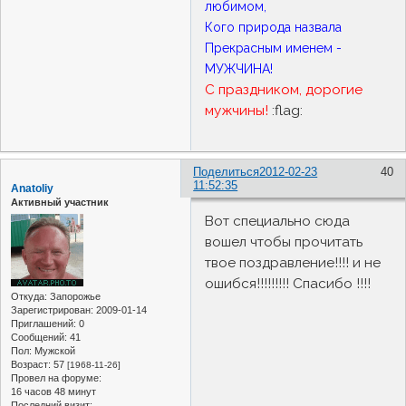
любимом,
Кого природа назвала
Прекрасным именем -
МУЖЧИНА!
С праздником, дорогие
мужчины!
:flag:
Поделиться
2012-02-23
40
11:52:35
Anatoliy
Активный участник
Вот специально сюда
вошел чтобы прочитать
твое поздравление!!!! и не
ошибся!!!!!!!!! Спасибо !!!!
Откуда:
Запорожье
Зарегистрирован
: 2009-01-14
Приглашений:
0
Сообщений:
41
Пол:
Мужской
Возраст:
57
[1968-11-26]
Провел на форуме:
16 часов 48 минут
Последний визит: