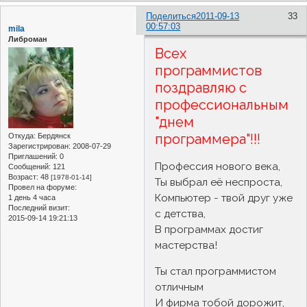
Поделиться
2011-09-13
33
00:57:03
mila
Либроман
Всех
программистов
поздравляю с
профессиональным
"днем
программера"!!!
Откуда:
Бердянск
Зарегистрирован
: 2008-07-29
Приглашений:
0
Профессия нового века,
Сообщений:
121
Возраст:
48
[1978-01-14]
Ты выбрал её неспроста,
Провел на форуме:
Компьютер - твой друг уже
1 день 4 часа
Последний визит:
с детства,
2015-09-14 19:21:13
В программах достиг
мастерства!
Ты стал программистом
отличным
И фирма тобой дорожит,