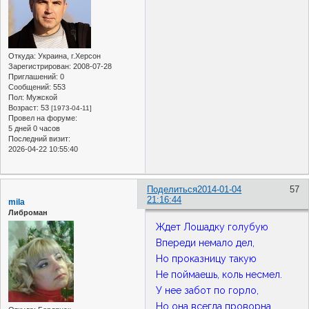
Откуда:
Украина, г.Херсон
Зарегистрирован
: 2008-07-28
Приглашений:
0
Сообщений:
553
Пол:
Мужской
Возраст:
53
[1973-04-11]
Провел на форуме:
5 дней 0 часов
Последний визит:
2026-04-22 10:55:40
Поделиться
2014-01-04
57
21:16:44
mila
Либроман
Ждет Лошадку голубую
Впереди немало дел,
Но проказницу такую
Не поймаешь, коль несмел.
У нее забот по горло,
Но она всегда проворна