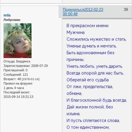
Поделиться
2012-02-23
39
00:00:48
mila
Либроман
В прекрасном имени
Мужчина
Сложились мужество и стать,
Уменье думать и мечтать,
Быть вдохновенным без
причины.
Откуда:
Бердянск
Зарегистрирован
: 2008-07-29
Уметь любить, уметь дарить.
Приглашений:
0
Всегда опорой для нас быть,
Сообщений:
121
Возраст:
48
[1978-01-14]
Оберегай его судьба
Провел на форуме:
От лжи, предательства,
1 день 4 часа
Последний визит:
обмана,
2015-09-14 19:21:13
И благосклонной будь всегда,
Дай жизни полной, без
изъяна.
И пусть сплетаются слова,
О том единственном,