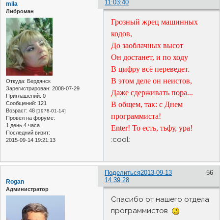
11:03:40
mila
Либроман
Грозный жрец машинных
кодов,
До заоблачных высот
Он достанет, и по ходу
В цифру всё переведет.
В этом деле он неистов,
Откуда:
Бердянск
Зарегистрирован
: 2008-07-29
Даже сдерживать пора...
Приглашений:
0
Сообщений:
121
В общем, так: с Днем
Возраст:
48
[1978-01-14]
программиста!
Провел на форуме:
1 день 4 часа
Enter! То есть, тьфу, ура!
Последний визит:
:cool:
2015-09-14 19:21:13
Поделиться
2013-09-13
56
14:39:28
Rogan
Администратор
Спасибо от нашего отдела
программистов