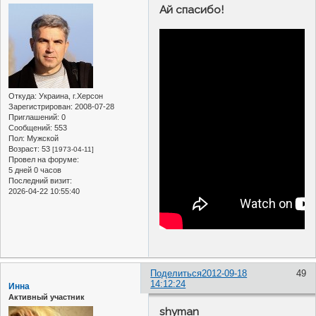
Ай спасибо!
Откуда:
Украина, г.Херсон
Зарегистрирован
: 2008-07-28
Приглашений:
0
Сообщений:
553
Пол:
Мужской
Возраст:
53
[1973-04-11]
Провел на форуме:
5 дней 0 часов
Последний визит:
2026-04-22 10:55:40
Поделиться
2012-09-18
49
14:12:24
Инна
Активный участник
shyman