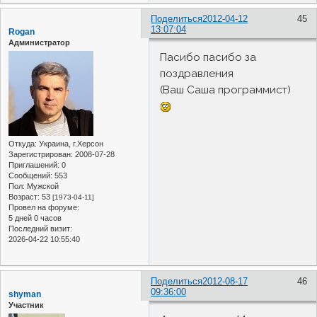
Поделиться
2012-04-12
45
13:07:04
Rogan
Администратор
Пасибо пасибо за
поздравления
(Ваш Саша программист)
Откуда:
Украина, г.Херсон
Зарегистрирован
: 2008-07-28
Приглашений:
0
Сообщений:
553
Пол:
Мужской
Возраст:
53
[1973-04-11]
Провел на форуме:
5 дней 0 часов
Последний визит:
2026-04-22 10:55:40
Поделиться
2012-08-17
46
09:36:00
shyman
Участник