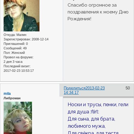
Спасибо огромное за
поздравления к моему Дню
Рождения!
Откуда:
Малин
Зарегистрирован
: 2008-12-14
Приглашений:
0
Сообщений:
49
Пол:
Женский
Провел на форуме:
2 дня 3 часа
Последний визит:
2017-02-23 10:53:17
Поделиться
2013-02-23
50
14:34:17
mila
Либроман
Носки и трусы, пенки, гели
для душа :flirt:
Для сына, для брата,
любимого мужа,
Для свёкра, для тестя,