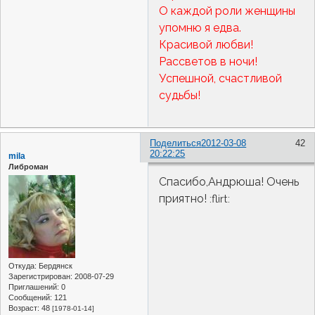
О каждой роли женщины
упомню я едва.
Красивой любви!
Рассветов в ночи!
Успешной, счастливой
судьбы!
Поделиться
2012-03-08
42
20:22:25
mila
Либроман
Спасибо,Андрюша! Очень
приятно!
:flirt:
Откуда:
Бердянск
Зарегистрирован
: 2008-07-29
Приглашений:
0
Сообщений:
121
Возраст:
48
[1978-01-14]