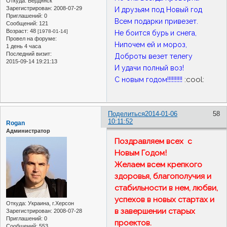
Откуда:
Бердянск
Зарегистрирован
: 2008-07-29
И друзьям под Новый год
Приглашений:
0
Всем подарки привезет.
Сообщений:
121
Возраст:
48
[1978-01-14]
Не боится бурь и снега,
Провел на форуме:
Нипочем ей и мороз,
1 день 4 часа
Последний визит:
Доброты везет телегу
2015-09-14 19:21:13
И удачи полный воз!
:cool:
С новым годом!!!!!!!!!!
Поделиться
2014-01-06
58
10:11:52
Rogan
Администратор
Поздравляем всех с
Новым Годом!
Желаем всем крепкого
здоровья, благополучия и
стабильности в нем, любви,
успехов в новых стартах и
Откуда:
Украина, г.Херсон
в завершении старых
Зарегистрирован
: 2008-07-28
Приглашений:
0
проектов.
Сообщений:
553