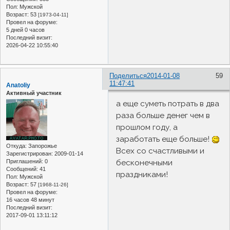
Пол:
Мужской
Возраст:
53
[1973-04-11]
Провел на форуме:
5 дней 0 часов
Последний визит:
2026-04-22 10:55:40
Поделиться
2014-01-08
59
11:47:41
Anatoliy
Активный участник
а еще суметь потрать в два
раза больше денег чем в
прошлом году, а
заработать еще больше!
Откуда:
Запорожье
Всех со счастливыми и
Зарегистрирован
: 2009-01-14
бесконечными
Приглашений:
0
Сообщений:
41
праздниками!
Пол:
Мужской
Возраст:
57
[1968-11-26]
Провел на форуме:
16 часов 48 минут
Последний визит:
2017-09-01 13:11:12