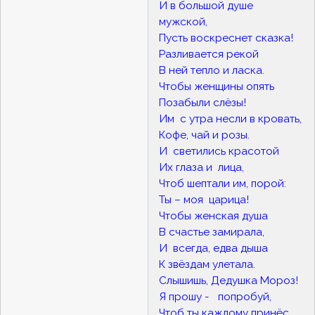
И в большой душе
мужской,
Пусть воскреснет сказка!
Разливается рекой
В ней тепло и ласка.
Чтобы женщины опять
Позабыли слёзы!
Им с утра несли в кровать,
Кофе, чай и розы.
И светились красотой
Их глаза и лица,
Чтоб шептали им, порой:
Ты – моя царица!
Чтобы женская душа
В счастье замирала,
И всегда, едва дыша
К звёздам улетала.
Слышишь, Дедушка Мороз!
Я прошу - попробуй,
Чтоб ты каждому принёс,