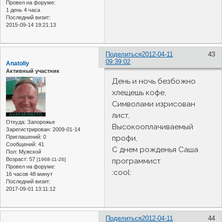
Провел на форуме:
1 день 4 часа
Последний визит:
2015-09-14 19:21:13
Поделиться
2012-04-11
43
09:39:02
Anatoliy
Активный участник
День и ночь безбожно
хлещешь кофе,
Символами изрисован
лист,
Откуда:
Запорожье
Высокооплачиваемый
Зарегистрирован
: 2009-01-14
профи,
Приглашений:
0
Сообщений:
41
С днем рожденья Саша
Пол:
Мужской
Возраст:
57
программист
[1968-11-26]
Провел на форуме:
:cool:
16 часов 48 минут
Последний визит:
2017-09-01 13:11:12
Поделиться
2012-04-11
44