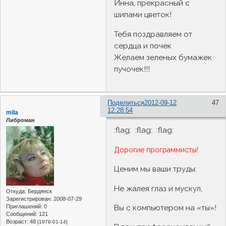
Инна, прекрасный с
шипами цветок!
Тебя поздравляем от
сердца и почек
Желаем зеленых бумажек
пучочек!!!
Поделиться
2012-09-12
47
12:28:54
mila
Либроман
:flag: :flag: :flag:
Дорогие программисты!
Ценим мы ваши труды:
Не жалея глаз и мускул,
Откуда:
Бердянск
Зарегистрирован
: 2008-07-29
Приглашений:
0
Вы с компьютером на «ты»!
Сообщений:
121
Возраст:
48
[1978-01-14]