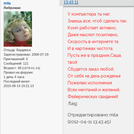
13:43:11
mila
Либроман
У компьютера ты маг.
Знаешь все, чтоб сделать так:
Комп работает активно,
Даже мыслит позитивно,
Скорость в интернете та
И в картинках чистота.
Откуда:
Бердянск
Зарегистрирован
: 2008-07-29
Пусть же в праздник,Саша,
Приглашений:
0
твой
Сообщений:
121
Возраст:
48
[1978-01-14]
Сбудется заказ любой,
Провел на форуме:
От себя на день рожденья
1 день 4 часа
Последний визит:
Пожелаю исполнения
2015-09-14 19:21:13
Всех мечтаний и желаний,
Фейерических свиданий!
:flag:
Отредактировано mila
(2012-04-11 13:43:45)