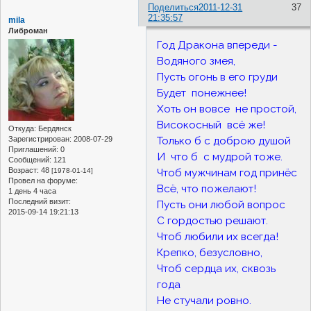
Поделиться
2011-12-31
37
21:35:57
mila
Либроман
Год Дракона впереди -
Водяного змея,
Пусть огонь в его груди
Будет понежнее!
Хоть он вовсе не простой,
Високосный всё же!
Откуда:
Бердянск
Только б с доброю душой
Зарегистрирован
: 2008-07-29
Приглашений:
0
И что б с мудрой тоже.
Сообщений:
121
Возраст:
48
Чтоб мужчинам год принёс
[1978-01-14]
Провел на форуме:
Всё, что пожелают!
1 день 4 часа
Последний визит:
Пусть они любой вопрос
2015-09-14 19:21:13
С гордостью решают.
Чтоб любили их всегда!
Крепко, безусловно,
Чтоб сердца их, сквозь
года
Не стучали ровно.