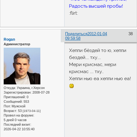
Радость высшей пробы!
:flirt:
Поделиться
2012-01-04
38
09:59:58
Rogan
Администратор
Хеппи бёздей то ю, хеппи
бездей.... тху....
Мери крисмас, мери
крисмас .... тху..
Хеппи нью еа хеппи нью еа!
Откуда:
Украина, г.Херсон
Зарегистрирован
: 2008-07-28
Приглашений:
0
Сообщений:
553
Пол:
Мужской
Возраст:
53
[1973-04-11]
Провел на форуме:
5 дней 0 часов
Последний визит:
2026-04-22 10:55:40