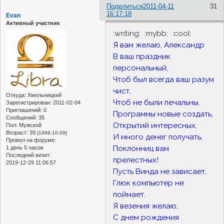
Поделиться
2011-04-11
31
16:17:18
Evan
Активный участник
:writing: :mybb: :cool:
Я вам желаю, Александр
В ваш праздник
персональный,
Чтоб был всегда ваш разум
чист,
Откуда:
Хмельницкий
Чтоб не были печальны.
Зарегистрирован
: 2011-02-04
Приглашений:
0
Программы новые создать,
Сообщений:
35
Открытий интересных,
Пол:
Мужской
Возраст:
39
[1986-10-09]
И много денег получать,
Провел на форуме:
Поклонниц вам
1 день 5 часов
Последний визит:
прелестных!
2019-12-29 11:06:57
Пусть Винда не зависает,
Глюк компьютер не
поймает.
Я везения желаю,
С днем рождения