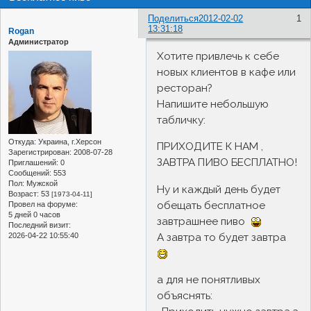
Поделиться
2012-02-02
1
13:31:18
Rogan
Администратор
Хотите привлечь к себе
новых клиентов в кафе или
ресторан?
Напишите небольшую
табличку:
Откуда:
Украина, г.Херсон
ПРИХОДИТЕ К НАМ ,
Зарегистрирован
: 2008-07-28
ЗАВТРА ПИВО БЕСПЛАТНО!
Приглашений:
0
Сообщений:
553
Пол:
Мужской
Ну и каждый день будет
Возраст:
53
[1973-04-11]
обещать бесплатное
Провел на форуме:
5 дней 0 часов
завтрашнее пиво
Последний визит:
2026-04-22 10:55:40
А завтра то будет завтра
а для не понятливых
объяснять: