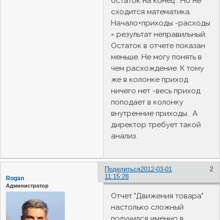
остаток на конец . Но не
сходится математика.
Начало+приходы -расходы
= результат неправильный.
Остаток в отчете показан
меньше. Не могу понять в
чем расхождение. К тому
же в колонке приход
ничего нет -весь приход
поподает в колонку
внутренние приходы. А
директор требует такой
анализ.
Поделиться
2012-03-01
2
11:15:28
Rogan
Администратор
Отчет "Движения товара"
настолько сложный
получился именно в