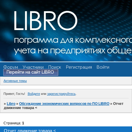
Форум
Участники
Поиск
Регистрация
Войти
Перейти на сайт LIBRO
Активные темы
Привет, Гость!
Войдите
или
зарегистрируйтесь
.
»
Libro
»
Обсуждение экономических вопросов по ПО LIBRO
»
Отчет
движение товара <
Страница:
1
Отчет движение товара <