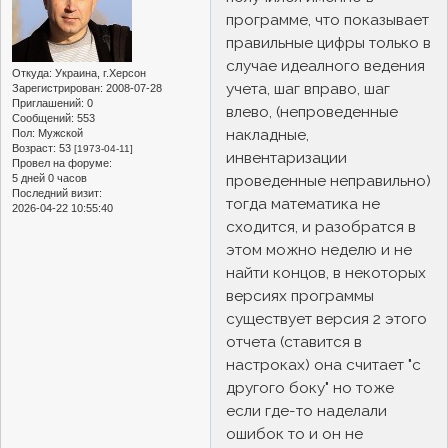
программе, что показывает
правильные цифры только в
случае идеалного ведения
Откуда:
Украина, г.Херсон
учета, шаг вправо, шаг
Зарегистрирован
: 2008-07-28
Приглашений:
0
влево, (непроведенные
Сообщений:
553
накладные,
Пол:
Мужской
Возраст:
53
[1973-04-11]
инвентаризации
Провел на форуме:
проведенные неправильно)
5 дней 0 часов
Последний визит:
тогда математика не
2026-04-22 10:55:40
сходится, и разобратся в
этом можно неделю и не
найти концов, в некоторых
версиях программы
существует версия 2 этого
отчета (ставится в
настроках) она считает "с
другого боку" но тоже
если где-то наделали
ошибок то и он не