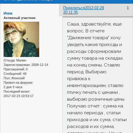
Поделиться
2012-02-29
1
20:11:35
Инна
Активный участник
Саша, здравствуйте, еще
вопрос. В отчете
"Движение товара" хочу
увидеть какие приходы и
расходы сформировали
сумму товара на складах
Откуда:
Малин
на конец смены. Ставлю
Зарегистрирован
: 2008-12-14
Приглашений:
0
период. Выбираю:
Сообщений:
49
привязка к
Пол:
Женский
Провел на форуме:
инвентаризациям, ставлю
2 дня 3 часа
Последний визит:
птичку печать с ценами ,
2017-02-23 10:53:17
выбираю розничные цены.
Получаю отчет : сумма на
начало периода , статьи
приходов и их сума, статьи
расходов и их сумма,