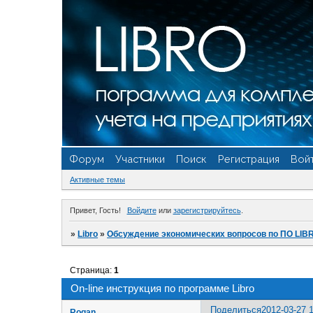
Форум
Участники
Поиск
Регистрация
Вой
Активные темы
Привет, Гость!
Войдите
или
зарегистрируйтесь
.
»
Libro
»
Обсуждение экономических вопросов по ПО LIB
Страница:
1
On-line инструкция по программе Libro
Поделиться
2012-03-27 
Rogan