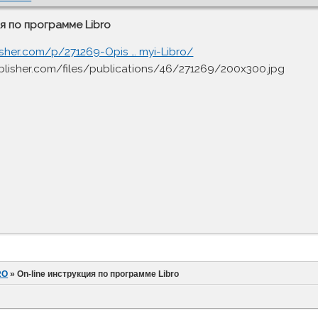
я по программе Libro
sher.com/p/271269-Opis … myi-Libro/
RO
»
On-line инструкция по программе Libro