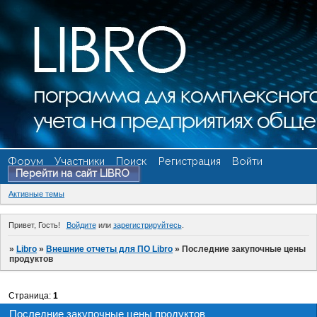
Форум
Участники
Поиск
Регистрация
Войти
Перейти на сайт LIBRO
Активные темы
Привет, Гость!
Войдите
или
зарегистрируйтесь
.
»
Libro
»
Внешние отчеты для ПО Libro
»
Последние закупочные цены
продуктов
Страница:
1
Последние закупочные цены продуктов