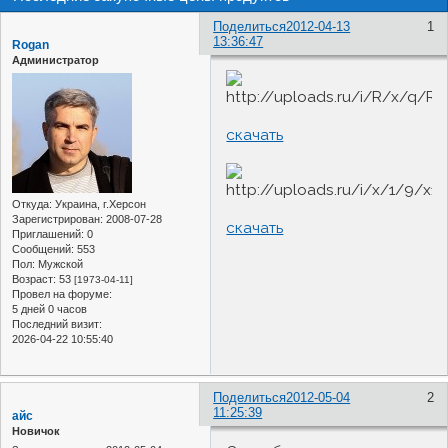
Поделиться
2012-04-13
1
13:36:47
Rogan
Администратор
скачать
Откуда:
Украина, г.Херсон
Зарегистрирован
: 2008-07-28
скачать
Приглашений:
0
Сообщений:
553
Пол:
Мужской
Возраст:
53
[1973-04-11]
Провел на форуме:
5 дней 0 часов
Последний визит:
2026-04-22 10:55:40
Поделиться
2012-05-04
2
11:25:39
айс
Новичок