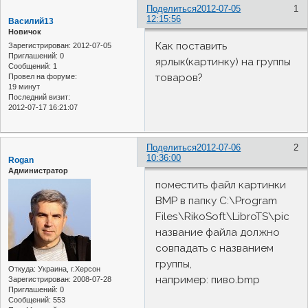
Поделиться
2012-07-05
1
12:15:56
Василий13
Новичок
Как поставить
Зарегистрирован
: 2012-07-05
Приглашений:
0
ярлык(картинку) на группы
Сообщений:
1
товаров?
Провел на форуме:
19 минут
Последний визит:
2012-07-17 16:21:07
Поделиться
2012-07-06
2
10:36:00
Rogan
Администратор
поместить файл картинки
BMP в папку C:\Program
Files\RikoSoft\LibroTS\pic
название файла должно
совпадать с названием
группы,
Откуда:
Украина, г.Херсон
например: пиво.bmp
Зарегистрирован
: 2008-07-28
Приглашений:
0
Сообщений:
553