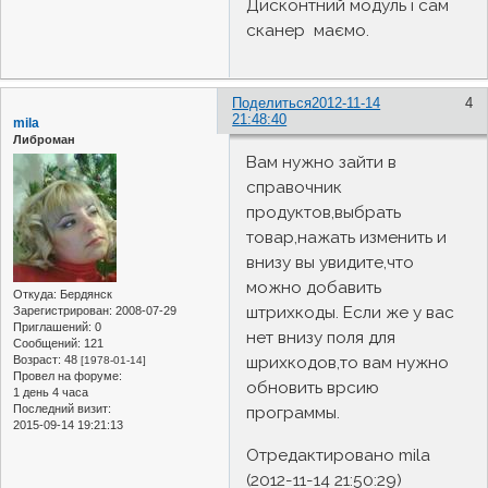
Дисконтний модуль і сам
сканер маємо.
Поделиться
2012-11-14
4
21:48:40
mila
Либроман
Вам нужно зайти в
справочник
продуктов,выбрать
товар,нажать изменить и
внизу вы увидите,что
можно добавить
Откуда:
Бердянск
штрихкоды. Если же у вас
Зарегистрирован
: 2008-07-29
Приглашений:
0
нет внизу поля для
Сообщений:
121
Возраст:
48
шрихкодов,то вам нужно
[1978-01-14]
Провел на форуме:
обновить врсию
1 день 4 часа
Последний визит:
программы.
2015-09-14 19:21:13
Отредактировано mila
(2012-11-14 21:50:29)