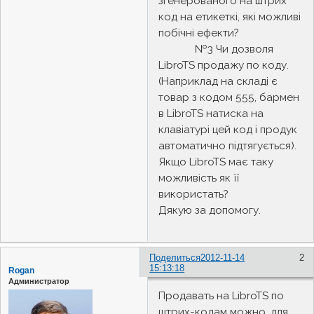
згенерованого на штрих
код на етикеткі, які можливі
побічні ефекти?
№3 Чи дозволя
LibroTS продажу по коду.
(Наприклад на складі є
товар з кодом 555, бармен
в LibroTS натиска на
клавіатурі цей код і продук
автоматично підтягується).
Якщо LibroTS має таку
можливість як її
використать?
Дякую за допомогу.
Поделиться
2012-11-14
2
15:13:18
Rogan
Администратор
Продавать на LibroTS по
штрих-кодам можно, для