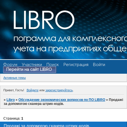
Форум
Участники
Поиск
Регистрация
Войти
Перейти на сайт LIBRO
Активные темы
Привет, Гость!
Войдите
или
зарегистрируйтесь
.
»
Libro
»
Обсуждение экономических вопросов по ПО LIBRO
»
Продажі
за допомогою сканера штрих-кодів.
Страница:
1
Продажі за допомогою сканера штрих-кодів.