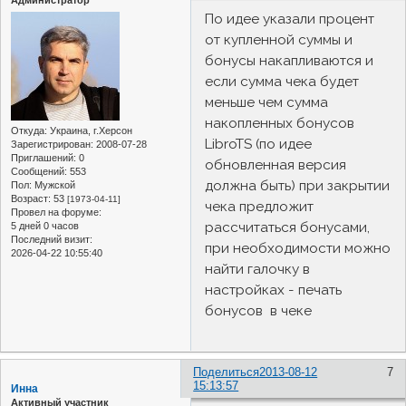
Администратор
По идее указали процент
от купленной суммы и
бонусы накапливаются и
если сумма чека будет
меньше чем сумма
накопленных бонусов
Откуда:
Украина, г.Херсон
LibroTS (по идее
Зарегистрирован
: 2008-07-28
Приглашений:
0
обновленная версия
Сообщений:
553
должна быть) при закрытии
Пол:
Мужской
Возраст:
53
[1973-04-11]
чека предложит
Провел на форуме:
рассчитаться бонусами,
5 дней 0 часов
Последний визит:
при необходимости можно
2026-04-22 10:55:40
найти галочку в
настройках - печать
бонусов в чеке
Поделиться
2013-08-12
7
15:13:57
Инна
Активный участник