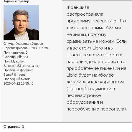
Администратор
Франшиза
распространяла
программу нелегально. Что
такое программа Айк мы
не знаем, поэтому
сравнивать не можем. Если
Откуда:
Украина, г.Херсон
у вас стоит Libro и вы
Зарегистрирован
: 2008-07-28
Приглашений:
0
знаете ее возможности и
Сообщений:
553
вас они удовлетворяют, то
Пол:
Мужской
Возраст:
53
[1973-04-11]
приобретение лицензии на
Провел на форуме:
Libro будет наиболее
5 дней 0 часов
Последний визит:
легким для вас вариантом
2026-04-22 10:55:40
(нет необходимости в
перенастройке
оборудования и
переобучению персонала).
Страница:
1