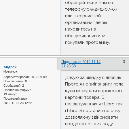
обращайтесь к нам по
телефону 0552-31-07-07
или к сервисной
организации где вы
находитесь на
обслуживании или
покупали программу.
Поделиться
2012-11-14
3
21:23:58
Андрей
Новичок
Дякую за швидку відповідь.
Зарегистрирован
: 2012-09-09
Приглашений:
0
Проте я не зміг знайти поле
Сообщений:
2
куди вказувати штрих код в
Провел на форуме:
19 минут
карточкі товара. В
Последний визит:
2012-11-14 23:12:55
налаштуваннях як Libro так
і LibroTS поставив галочку
дозволяючу здійснювати
продажу по штих коду.