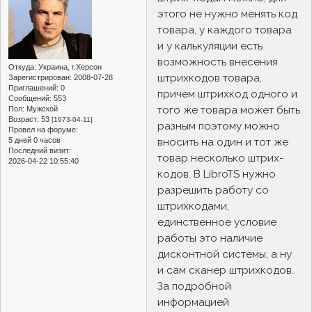
этого не нужно менять код
товара, у каждого товара
и у калькуляции есть
возможность внесения
Откуда:
Украина, г.Херсон
штрихкодов товара,
Зарегистрирован
: 2008-07-28
Приглашений:
0
причем штрихкод одного и
Сообщений:
553
того же товара может быть
Пол:
Мужской
Возраст:
53
[1973-04-11]
разным поэтому можно
Провел на форуме:
вносить на один и тот же
5 дней 0 часов
Последний визит:
товар несколько штрих-
2026-04-22 10:55:40
кодов. В LibroTS нужно
разрешить работу со
штрихкодами,
единственное условие
работы это наличие
дисконтной системы, а ну
и сам сканер штрихкодов.
За подробной
информацией