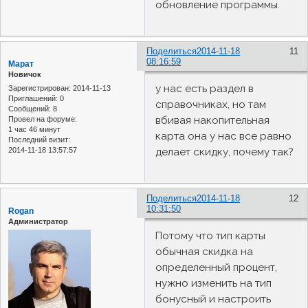
обновление программы.
Поделиться
2014-11-18
11
08:16:59
Марат
Новичок
у нас есть раздел в
Зарегистрирован
: 2014-11-13
Приглашений:
0
справочниках, но там
Сообщений:
8
вбивая накопительная
Провел на форуме:
1 час 46 минут
карта она у нас все равно
Последний визит:
2014-11-18 13:57:57
делает скидку, почему так?
Поделиться
2014-11-18
12
10:31:50
Rogan
Администратор
Потому что тип карты
обычная скидка на
определенный процент,
нужно изменить на тип
бонусный и настроить