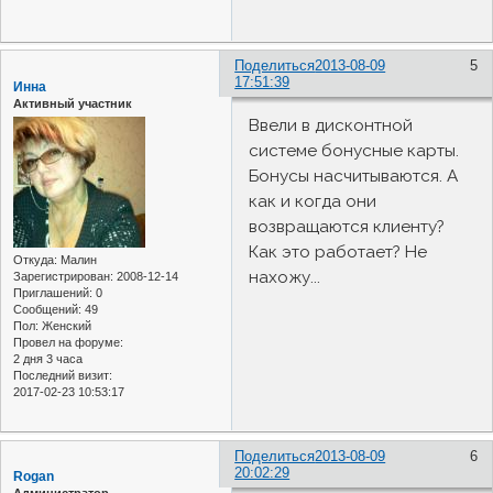
Поделиться
2013-08-09
5
17:51:39
Инна
Активный участник
Ввели в дисконтной
системе бонусные карты.
Бонусы насчитываются. А
как и когда они
возвращаются клиенту?
Как это работает? Не
Откуда:
Малин
нахожу...
Зарегистрирован
: 2008-12-14
Приглашений:
0
Сообщений:
49
Пол:
Женский
Провел на форуме:
2 дня 3 часа
Последний визит:
2017-02-23 10:53:17
Поделиться
2013-08-09
6
20:02:29
Rogan