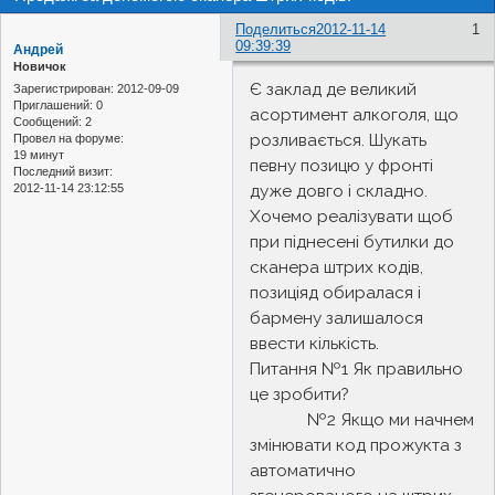
Поделиться
2012-11-14
1
09:39:39
Андрей
Новичок
Є заклад де великий
Зарегистрирован
: 2012-09-09
Приглашений:
0
асортимент алкоголя, що
Сообщений:
2
розливається. Шукать
Провел на форуме:
19 минут
певну позицю у фронті
Последний визит:
2012-11-14 23:12:55
дуже довго і складно.
Хочемо реалізувати щоб
при піднесені бутилки до
сканера штрих кодів,
позиціяд обиралася і
бармену залишалося
ввести кількість.
Питання №1 Як правильно
це зробити?
№2 Якщо ми начнем
змінювати код прожукта з
автоматично