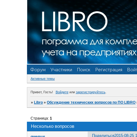
Форум
Участники
Поиск
Регистрация
Вой
Активные темы
Привет, Гость!
Войдите
или
зарегистрируйтесь
.
»
Libro
»
Обсуждение технических вопросов по ПО LIBRO
Страница:
1
Несколько вопросов
Поделиться
2015-08-25 
qwemus