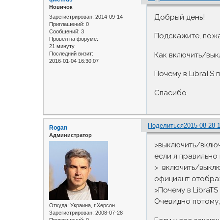
Новичок
Добрый день!
Зарегистрирован
: 2014-09-14
Приглашений:
0
Сообщений:
3
Подскажите, пожа
Провел на форуме:
21 минуту
Последний визит:
Как включить/вык
2016-01-04 16:30:07
Почему в LibraTS 
Спасибо.
Поделиться
2015-08-28 
Rogan
Администратор
>выключить/включ
если я правильно 
> включить/выклю
официант отображ
>Почему в LibraT
Очевидно потому,
Откуда:
Украина, г.Херсон
Зарегистрирован
: 2008-07-28
Приглашений:
0