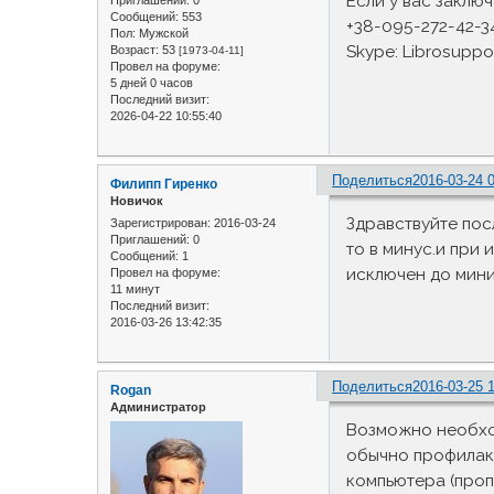
Если у вас заклю
Сообщений:
553
+38-095-272-42-34
Пол:
Мужской
Skype: Librosuppo
Возраст:
53
[1973-04-11]
Провел на форуме:
5 дней 0 часов
Последний визит:
2026-04-22 10:55:40
Поделиться
2016-03-24 
Филипп Гиренко
Новичок
Здравствуйте пос
Зарегистрирован
: 2016-03-24
Приглашений:
0
то в минус.и при
Сообщений:
1
исключен до мини
Провел на форуме:
11 минут
Последний визит:
2016-03-26 13:42:35
Поделиться
2016-03-25 
Rogan
Администратор
Возможно необход
обычно профилакт
компьютера (проп