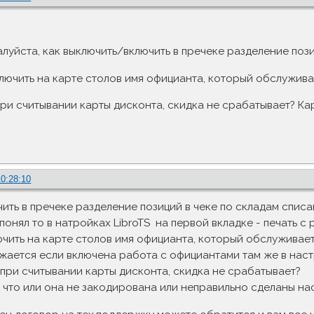
луйста, как выключить/включить в пречеке разделение пози
лючить на карте столов имя официанта, который обслужива
при считывании карты дисконта, скидка не срабатывает? Кар
10:28:10
ить в пречеке разделение позиций в чеке по складам спис
понял то в натройках LibroTS на первой вкладке - печать с
чить на карте столов имя официанта, который обслуживает
ается если включена работа с официантами там же в наст
S при считывании карты дисконта, скидка не срабатывает?
 что или она не закодирована или неправильно сделаны нас