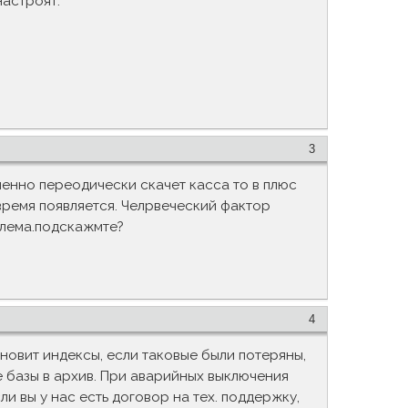
настроят.
3
енно переодически скачет касса то в плюс
время появляется. Челрвеческий фактор
блема.подскажмте?
4
овит индексы, если таковые были потеряны,
 базы в архив. При аварийных выключения
 вы у нас есть договор на тех. поддержку,