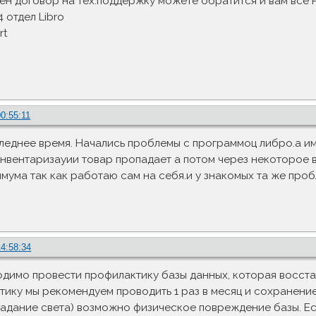
чен договор на тех.поддержку можете обратится и вам все 
 отдел Libro
rt
00:55:11
леднее время. Начались проблемы с программоц либро.а им
 инвентаризауии товар пропадает а потом через некоторое 
мума так как работаю сам на себя.и у знакомых та же про
14:58:34
имо провести профилактику базы данных, которая восстан
ику мы рекомендуем проводить 1 раз в месяц и сохранение
адание света) возможно физическое повреждение базы. Если