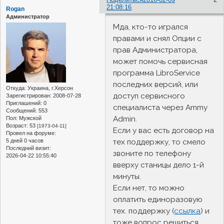
21:08:16
Rogan
Администратор
Мда, кто-то игрался
правами и снял Опции с
прав Администратора,
может помочь сервисная
программа LibroService
последних версий, или
Откуда:
Украина, г.Херсон
доступ сервисного
Зарегистрирован
: 2008-07-28
Приглашений:
0
специалиста через Ammy
Сообщений:
553
Admin.
Пол:
Мужской
Возраст:
53
[1973-04-11]
Если у вас есть договор на
Провел на форуме:
тех поддержку, то смело
5 дней 0 часов
Последний визит:
звоните по телефону
2026-04-22 10:55:40
вверху станицы дело 1-й
минуты.
Если нет, то можно
оплатить единоразовую
тех. поддержку (
ссылка
) и
тоже вопрос решиться.