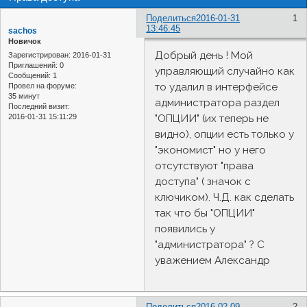
Поделиться
2016-01-31
1
13:46:45
sachos
Новичок
Добрый день ! Мой
Зарегистрирован
: 2016-01-31
Приглашений:
0
управляющий случайно как
Сообщений:
1
то удалил в интерфейсе
Провел на форуме:
35 минут
администратора раздел
Последний визит:
2016-01-31 15:11:29
"ОПЦИИ" (их теперь не
видно), опции есть только у
"экономист" но у него
отсутствуют "права
доступа" ( значок с
ключиком). Ч.Д. как сделать
так что бы "ОПЦИИ"
появились у
"администратора" ? С
уважением Александр
Поделиться
2016-02-09
2