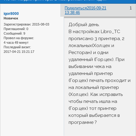
Поделиться
2016-09-21
1
13:38:46
igor8000
Новичок
Добрый день.
Зарегистрирован
: 2015-08-03
Приглашений:
0
В настройках Libro_TC
Сообщений:
9
прописано 3 принтера, 2
Провел на форуме:
4 часа 49 минут
локальных(Хол.цех и
Последний визит:
2017-04-21 15:21:17
Ресторан) и одни
удаленный (Гор.цех). При
выбивании чека на
удаленный принтер
(Гор.цех) печать проходит и
на локальный принтер
(Хол.цех). Как исправить
чтобы печать ишла на
(Гор.цех) тот принтер
который выбирается в
программе ?