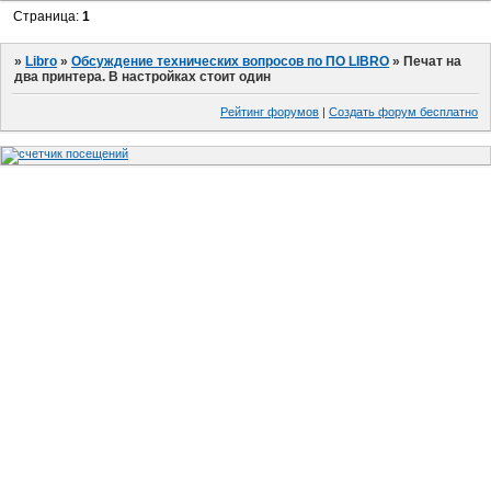
Страница:
1
»
Libro
»
Обсуждение технических вопросов по ПО LIBRO
»
Печат на
два принтера. В настройках стоит один
Рейтинг форумов
|
Создать форум бесплатно