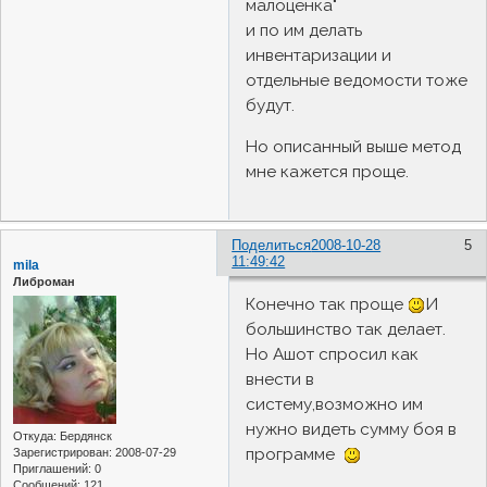
малоценка"
и по им делать
инвентаризации и
отдельные ведомости тоже
будут.
Но описанный выше метод
мне кажется проще.
Поделиться
2008-10-28
5
11:49:42
mila
Либроман
Конечно так проще
И
большинство так делает.
Но Ашот спросил как
внести в
систему,возможно им
нужно видеть сумму боя в
Откуда:
Бердянск
программе
Зарегистрирован
: 2008-07-29
Приглашений:
0
Сообщений:
121