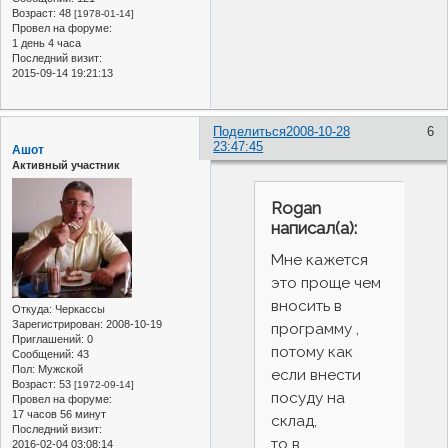
Возраст:
48
[1978-01-14]
Провел на форуме:
1 день 4 часа
Последний визит:
2015-09-14 19:21:13
Поделиться
2008-10-28
6
23:47:45
Ашот
Активный участник
Rogan
написал(а):
Мне кажется
это проще чем
вносить в
Откуда:
Черкассы
Зарегистрирован
: 2008-10-19
программу ,
Приглашений:
0
потому как
Сообщений:
43
Пол:
Мужской
если внести
Возраст:
53
[1972-09-14]
посуду на
Провел на форуме:
17 часов 56 минут
склад,
Последний визит:
то в
2016-02-04 03:08:14