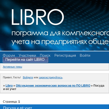
Форум
Участники
Поиск
Регистрация
Войти
Перейти на сайт LIBRO
Активные темы
Привет, Гость!
Войдите
или
зарегистрируйтесь
.
»
Libro
»
Обсуждение экономических вопросов по ПО LIBRO
»
Посуда
и её учет
Страница:
1
Посуда и её учет