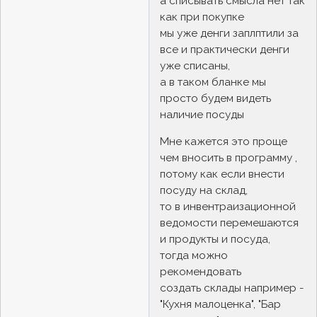
а списывать смысла нет так
как при покупке
мы уже денги заплптили за
все и практически денги
уже списаны,
а в таком бланке мы
просто будем видеть
наличие посуды
Мне кажется это проще
чем вносить в программу ,
потому как если внести
посуду на склад,
то в инвентраизационной
ведомости перемешаются
и продукты и посуда,
тогда можно
рекомендовать
создать склады например -
"Кухня малоценка", "Бар