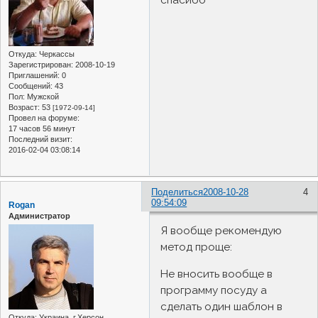
Откуда:
Черкассы
Зарегистрирован
: 2008-10-19
Приглашений:
0
Сообщений:
43
Пол:
Мужской
Возраст:
53
[1972-09-14]
Провел на форуме:
17 часов 56 минут
Последний визит:
2016-02-04 03:08:14
Поделиться
2008-10-28
4
09:54:09
Rogan
Администратор
Я вообще рекомендую
метод проще:
Не вносить вообще в
программу посуду а
сделать один шаблон в
Откуда:
Украина, г.Херсон