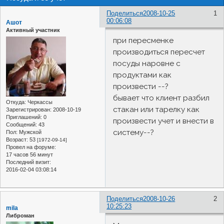
Поделиться
2008-10-25
1
00:06:08
Ашот
Активный участник
при пересменке
производиться пересчет
посуды наровне с
продуктами как
произвести --?
бывает что клиент разбил
Откуда:
Черкассы
стакан или тарелку как
Зарегистрирован
: 2008-10-19
Приглашений:
0
произвести учет и внести в
Сообщений:
43
систему--?
Пол:
Мужской
Возраст:
53
[1972-09-14]
Провел на форуме:
17 часов 56 минут
Последний визит:
2016-02-04 03:08:14
Поделиться
2008-10-26
2
10:25:23
mila
Либроман