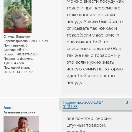
Можно внести посуду как
товар и при пересменке
тоже вносить остатки
посуды.А если был бой,то
списывать так же как и
товар(если у вас клиент
Откуда:
Бердянск
оплачивает бой-то
Зарегистрирован
: 2008-07-29
Приглашений:
0
списание с оплатой).Все
Сообщений:
121
Возраст:
48
так же как с товаром.Ну
[1978-01-14]
Провел на форуме:
это если нужно знать
1 день 4 часа
Последний визит:
четкую сумму,на которую
2015-09-14 19:21:13
идет бой и воровство
посуды.
Поделиться
2008-10-27
3
01:31:53
Ашот
Активный участник
все понятно, вносим
штучным товаром.
спасибо