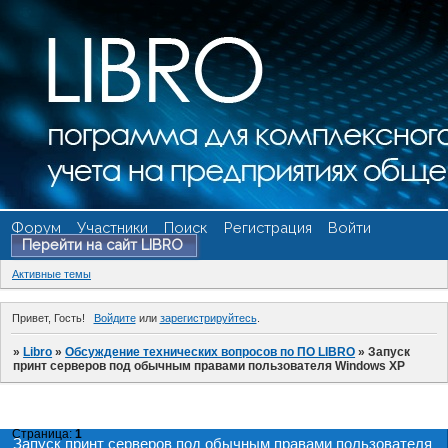
Форум
Участники
Поиск
Регистрация
Войти
Перейти на сайт LIBRO
Активные темы
Привет, Гость!
Войдите
или
зарегистрируйтесь
.
»
Libro
»
Обсуждение технических вопросов по ПО LIBRO
»
Запуск
принт серверов под обычным правами пользователя Windows XP
Страница:
1
Запуск принт серверов под обычным правами пользователя