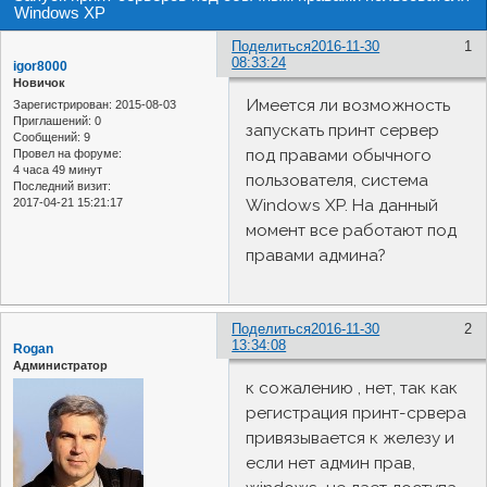
Windows XP
Поделиться
2016-11-30
1
08:33:24
igor8000
Новичок
Имеется ли возможность
Зарегистрирован
: 2015-08-03
Приглашений:
0
запускать принт сервер
Сообщений:
9
под правами обычного
Провел на форуме:
4 часа 49 минут
пользователя, система
Последний визит:
2017-04-21 15:21:17
Windows XP. На данный
момент все работают под
правами админа?
Поделиться
2016-11-30
2
13:34:08
Rogan
Администратор
к сожалению , нет, так как
регистрация принт-срвера
привязывается к железу и
если нет админ прав,