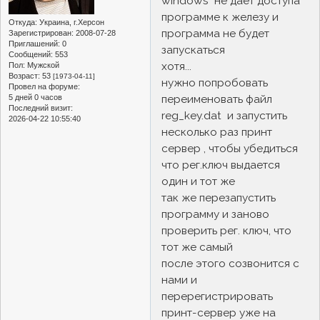
windows не дает доступа
программе к железу и
Откуда:
Украина, г.Херсон
программа не будет
Зарегистрирован
: 2008-07-28
Приглашений:
0
запускаться
Сообщений:
553
хотя...
Пол:
Мужской
Возраст:
53
[1973-04-11]
нужно попробовать
Провел на форуме:
переименовать файл
5 дней 0 часов
Последний визит:
reg_key.dat и запустить
2026-04-22 10:55:40
несколько раз принт
сервер , чтобы убедиться
что рег.ключ выдается
один и тот же
так же перезапустить
программу и заново
проверить рег. ключ, что
тот же самый
после этого созвонится с
нами и
перерегистрировать
принт-сервер уже на