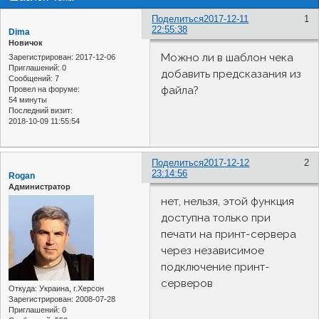
Поделиться
2017-12-11
1
22:55:38
Dima
Новичок
Можно ли в шаблон чека
Зарегистрирован
: 2017-12-06
Приглашений:
0
добавить предсказания из
Сообщений:
7
файла?
Провел на форуме:
54 минуты
Последний визит:
2018-10-09 11:55:54
Поделиться
2017-12-12
2
23:14:56
Rogan
Администратор
нет, нельзя, этой функция
доступна только при
печати на принт-сервера
через независимое
подключение принт-
серверов
Откуда:
Украина, г.Херсон
Зарегистрирован
: 2008-07-28
Приглашений:
0