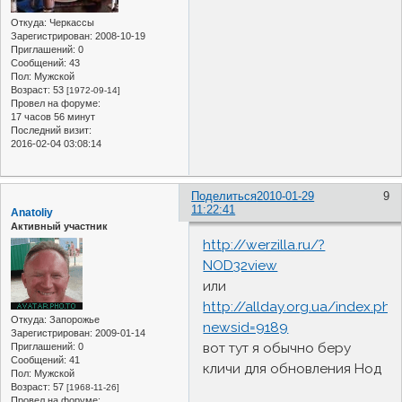
Откуда:
Черкассы
Зарегистрирован
: 2008-10-19
Приглашений:
0
Сообщений:
43
Пол:
Мужской
Возраст:
53
[1972-09-14]
Провел на форуме:
17 часов 56 минут
Последний визит:
2016-02-04 03:08:14
Поделиться
2010-01-29
9
11:22:41
Anatoliy
Активный участник
http://werzilla.ru/?
NOD32view
или
http://allday.org.ua/index.php
Откуда:
Запорожье
newsid=9189
Зарегистрирован
: 2009-01-14
вот тут я обычно беру
Приглашений:
0
Сообщений:
41
кличи для обновления Нод
Пол:
Мужской
Возраст:
57
[1968-11-26]
Провел на форуме: