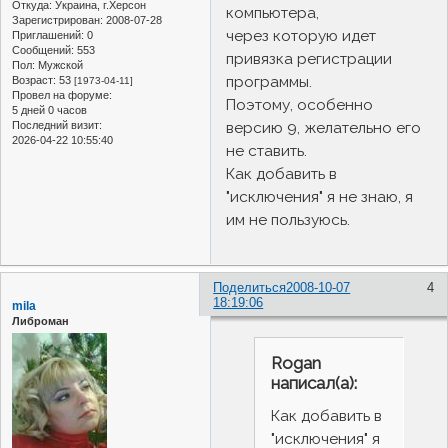
Откуда:
Украина, г.Херсон
компьютера,
Зарегистрирован
: 2008-07-28
через которую идет
Приглашений:
0
Сообщений:
553
привязка регистрации
Пол:
Мужской
программы.
Возраст:
53
[1973-04-11]
Провел на форуме:
Поэтому, особенно
5 дней 0 часов
версию 9, желательно его
Последний визит:
2026-04-22 10:55:40
не ставить.
Как добавить в
"исключения" я не знаю, я
им не пользуюсь.
Поделиться
2008-10-07
4
18:19:06
mila
Либроман
Rogan
написал(а):
Как добавить в
"исключения" я