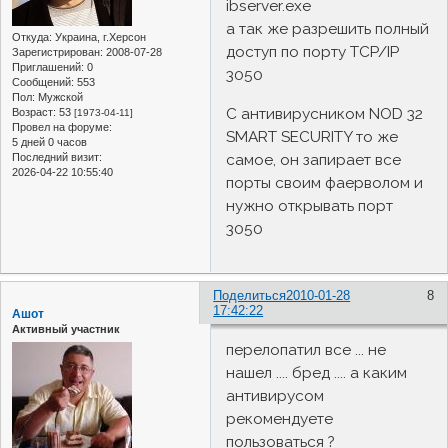
ibserver.exe
а так же разрешить полный
Откуда:
Украина, г.Херсон
доступ по порту TCP/IP
Зарегистрирован
: 2008-07-28
Приглашений:
0
3050
Сообщений:
553
Пол:
Мужской
С антивирусником NOD 32
Возраст:
53
[1973-04-11]
Провел на форуме:
SMART SECURITY то же
5 дней 0 часов
самое, он запирает все
Последний визит:
2026-04-22 10:55:40
порты своим фаерволом и
нужно открывать порт
3050
Поделиться
2010-01-28
8
17:42:22
Ашот
Активный участник
перелопатил все ... не
нашел .... бред .... а каким
антивирусом
рекомендуете
пользоваться ?