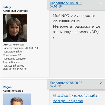
Поделиться
2008-09-02
1
07:51:16
nataly
Активный участник
Мой NOD32 2.7 перестал
обновляться из
Интернета,подскажите где
взять новую версию NOD32
?
Откуда:
Николаев
Зарегистрирован
: 2008-08-14
Приглашений:
0
Сообщений:
37
Провел на форуме:
1 день 0 часов
Последний визит:
2017-09-28 19:58:32
Поделиться
2008-09-02
2
09:40:31
Rogan
Администратор
http://softik.ru/soft/11464330
nod-32 … hhijj.html