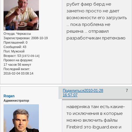
рубит фаер берд не
заметно просто не дает
возможности его загрузить
... пока проблема не
решена ... отправил
Откуда:
Черкассы
разработчикам претензию
Зарегистрирован
: 2008-10-19
Приглашений:
0
Сообщений:
43
Пол:
Мужской
Возраст:
53
[1972-09-14]
Провел на форуме:
17 часов 56 минут
Последний визит:
2016-02-04 03:08:14
Поделиться
2010-01-28
7
16:57:07
Rogan
Администратор
наверняка там есть какие-
то исключения в которые
можно включить файлы
Firebird это ibguard.exe и