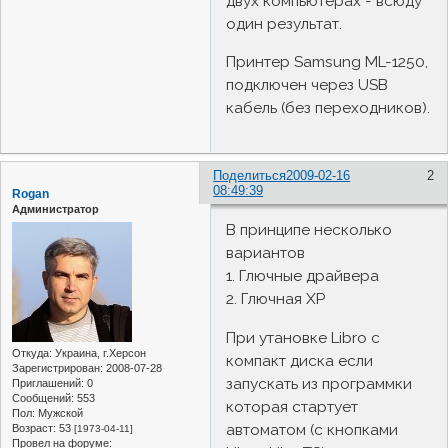
двух компьютерах - всюду
один результат.
Принтер Samsung ML-1250,
подключен через USB
кабель (без переходников).
Поделиться
2009-02-16
2
08:49:39
Rogan
Администратор
В принципе несколько
вариантов
1. Глючные драйвера
2. Глючная ХP
При утановке Libro с
Откуда:
Украина, г.Херсон
компакт диска если
Зарегистрирован
: 2008-07-28
запускать из программки
Приглашений:
0
Сообщений:
553
которая стартует
Пол:
Мужской
автоматом (с кнопками
Возраст:
53
[1973-04-11]
Провел на форуме: