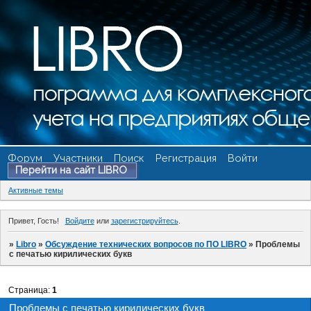
Форум
Участники
Поиск
Регистрация
Войти
Перейти на сайт LIBRO
Активные темы
Привет, Гость!
Войдите
или
зарегистрируйтесь
.
»
Libro
»
Обсуждение технических вопросов по ПО LIBRO
»
Проблемы
с печатью кирилических букв
Страница:
1
Проблемы с печатью кирилических букв