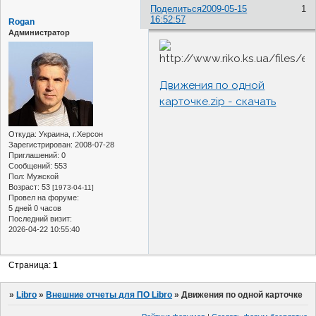
Поделиться
2009-05-15
1
16:52:57
Rogan
Администратор
Движения по одной
карточке.zip - скачать
Откуда:
Украина, г.Херсон
Зарегистрирован
: 2008-07-28
Приглашений:
0
Сообщений:
553
Пол:
Мужской
Возраст:
53
[1973-04-11]
Провел на форуме:
5 дней 0 часов
Последний визит:
2026-04-22 10:55:40
Страница:
1
»
Libro
»
Внешние отчеты для ПО Libro
»
Движения по одной карточке