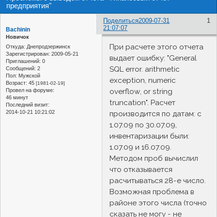
предприятия"
Поделиться
2009-07-31
1
21:07:07
Bachinin
Новичок
При расчете этого отчета
Откуда:
Днепродзержинск
Зарегистрирован
: 2009-05-21
выдает ошибку: "General
Приглашений:
0
SQL error. arithmetic
Сообщений:
2
Пол:
Мужской
exception, numeric
Возраст:
45
[1981-02-19]
Провел на форуме:
overflow, or string
46 минут
truncation". Расчет
Последний визит:
2014-10-21 10:21:02
производится по датам: с
1.07.09 по 30.07.09,
инвентаризации были:
1.07.09 и 16.07.09.
Методом проб вычислил
что отказывается
расчитываться 28-е число.
Возможная проблема в
районе этого числа (точно
сказать не могу - не