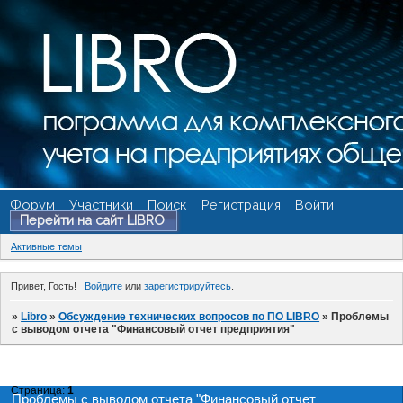
Форум
Участники
Поиск
Регистрация
Войти
Перейти на сайт LIBRO
Активные темы
Привет, Гость!
Войдите
или
зарегистрируйтесь
.
»
Libro
»
Обсуждение технических вопросов по ПО LIBRO
»
Проблемы
с выводом отчета "Финансовый отчет предприятия"
Страница:
1
Проблемы с выводом отчета "Финансовый отчет