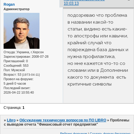
10:03:13
Rogan
Администратор
подозреваю что проблема
в названии какой-то
статьи, видимо есть какие-
то апострофы или кавычки,
крайний случай что
повреждена база данных и
Откуда:
Украина, г.Херсон
нужна профилактика,
Зарегистрирован
: 2008-07-28
Приглашений:
0
но мне кажется что-то со
Сообщений:
553
словами или в Дополнении
Пол:
Мужской
Возраст:
53
[1973-04-11]
какого то документа есть
Провел на форуме:
критичные символы
5 дней 0 часов
Последний визит:
2026-04-22 10:55:40
Страница:
1
»
Libro
»
Обсуждение технических вопросов по ПО LIBRO
»
Проблемы
с выводом отчета "Финансовый отчет предприятия"
Рейтинг форумов
|
Создать форум бесплатно