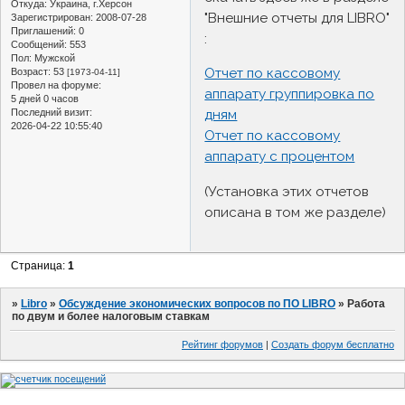
Откуда:
Украина, г.Херсон
"Внешние отчеты для LIBRO"
Зарегистрирован
: 2008-07-28
Приглашений:
0
:
Сообщений:
553
Пол:
Мужской
Отчет по кассовому
Возраст:
53
[1973-04-11]
Провел на форуме:
аппарату группировка по
5 дней 0 часов
дням
Последний визит:
2026-04-22 10:55:40
Отчет по кассовому
аппарату с процентом
(Установка этих отчетов
описана в том же разделе)
Страница:
1
»
Libro
»
Обсуждение экономических вопросов по ПО LIBRO
»
Работа
по двум и более налоговым ставкам
Рейтинг форумов
|
Создать форум бесплатно