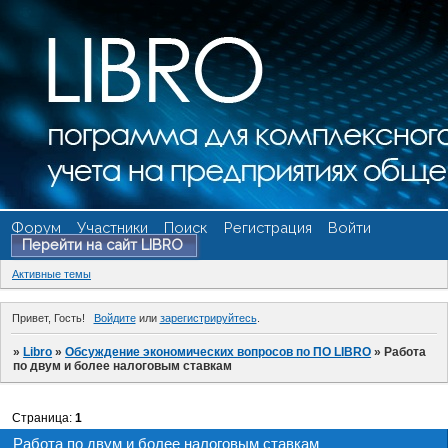
Форум
Участники
Поиск
Регистрация
Войти
Перейти на сайт LIBRO
Активные темы
Привет, Гость!
Войдите
или
зарегистрируйтесь
.
»
Libro
»
Обсуждение экономических вопросов по ПО LIBRO
»
Работа
по двум и более налоговым ставкам
Страница:
1
Работа по двум и более налоговым ставкам