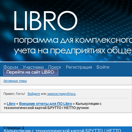
Форум
Участники
Поиск
Регистрация
Войти
Перейти на сайт LIBRO
Активные темы
Привет, Гость!
Войдите
или
зарегистрируйтесь
.
»
Libro
»
Внешние отчеты для ПО Libro
»
Калькуляции с
технологической картой БРУТТО / НЕТТО ручное
Страница:
1
Калькуляции с технологической картой БРУТТО / НЕТТО