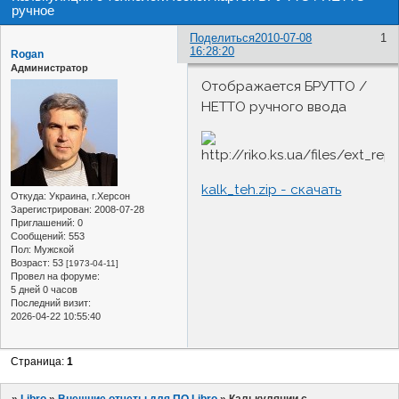
ручное
Поделиться
2010-07-08
1
16:28:20
Rogan
Администратор
Отображается БРУТТО /
НЕТТО ручного ввода
kalk_teh.zip - скачать
Откуда:
Украина, г.Херсон
Зарегистрирован
: 2008-07-28
Приглашений:
0
Сообщений:
553
Пол:
Мужской
Возраст:
53
[1973-04-11]
Провел на форуме:
5 дней 0 часов
Последний визит:
2026-04-22 10:55:40
Страница:
1
»
Libro
»
Внешние отчеты для ПО Libro
»
Калькуляции с