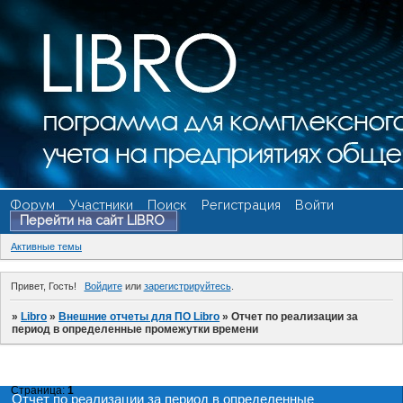
Форум
Участники
Поиск
Регистрация
Войти
Перейти на сайт LIBRO
Активные темы
Привет, Гость!
Войдите
или
зарегистрируйтесь
.
»
Libro
»
Внешние отчеты для ПО Libro
»
Отчет по реализации за
период в определенные промежутки времени
Страница:
1
Отчет по реализации за период в определенные