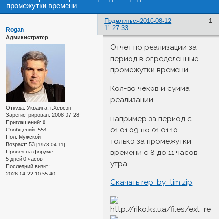
промежутки времени
Поделиться
2010-08-12
1
11:27:33
Rogan
Администратор
Отчет по реализации за
период в определенные
промежутки времени
Кол-во чеков и сумма
реализации.
Откуда:
Украина, г.Херсон
Зарегистрирован
: 2008-07-28
например за период с
Приглашений:
0
01.01.09 по 01.01.10
Сообщений:
553
Пол:
Мужской
только за промежутки
Возраст:
53
[1973-04-11]
времени с 8 до 11 часов
Провел на форуме:
5 дней 0 часов
утра
Последний визит:
2026-04-22 10:55:40
Скачать rep_by_tim.zip