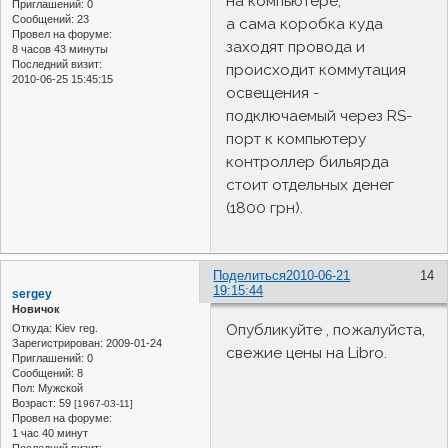
на компьютере,
Приглашений:
0
Сообщений:
23
а сама коробка куда
Провел на форуме:
заходят провода и
8 часов 43 минуты
Последний визит:
происходит коммутация
2010-06-25 15:45:15
освещения -
подключаемый через RS-
порт к компьютеру
контроллер бильярда
стоит отдельных денег
(1800 грн).
Поделиться
2010-06-21
14
19:15:44
sergey
Новичок
Опубликуйте , пожалуйста,
Откуда:
Kiev reg.
Зарегистрирован
: 2009-01-24
свежие цены на Libro.
Приглашений:
0
Сообщений:
8
Пол:
Мужской
Возраст:
59
[1967-03-11]
Провел на форуме:
1 час 40 минут