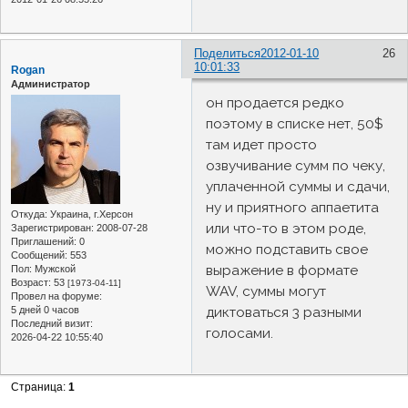
Поделиться
2012-01-10
26
10:01:33
Rogan
Администратор
он продается редко
поэтому в списке нет, 50$
там идет просто
озвучивание сумм по чеку,
уплаченной суммы и сдачи,
ну и приятного аппаетита
Откуда:
Украина, г.Херсон
или что-то в этом роде,
Зарегистрирован
: 2008-07-28
Приглашений:
0
можно подставить свое
Сообщений:
553
выражение в формате
Пол:
Мужской
Возраст:
53
[1973-04-11]
WAV, суммы могут
Провел на форуме:
диктоваться 3 разными
5 дней 0 часов
Последний визит:
голосами.
2026-04-22 10:55:40
Страница:
1