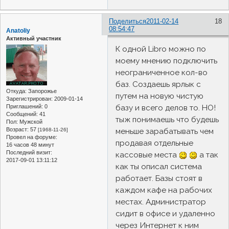
Поделиться
2011-02-14
18
08:54:47
Anatoliy
Активный участник
К одной Libro можно по
моему мнению подключить
неограниченное кол-во
баз. Создаешь ярлык с
Откуда:
Запорожье
путем на новую чистую
Зарегистрирован
: 2009-01-14
базу и всего делов то. НО!
Приглашений:
0
Сообщений:
41
тыж понимаешь что будешь
Пол:
Мужской
Возраст:
57
меньше зарабатывать чем
[1968-11-26]
Провел на форуме:
продавая отдельные
16 часов 48 минут
Последний визит:
кассовые места
а так
2017-09-01 13:11:12
как ты описал система
работает. Базы стоят в
каждом кафе на рабочих
местах. Администратор
сидит в офисе и удаленно
через Интернет к ним