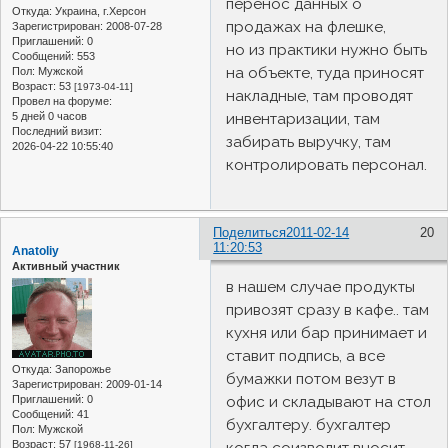
перенос данных о
Откуда:
Украина, г.Херсон
продажах на флешке,
Зарегистрирован
: 2008-07-28
Приглашений:
0
но из практики нужно быть
Сообщений:
553
на объекте, туда приносят
Пол:
Мужской
Возраст:
53
[1973-04-11]
накладные, там проводят
Провел на форуме:
инвентаризации, там
5 дней 0 часов
Последний визит:
забирать выручку, там
2026-04-22 10:55:40
контролировать персонал.
Поделиться
2011-02-14
20
11:20:53
Anatoliy
Активный участник
в нашем случае продукты
привозят сразу в кафе.. там
кухня или бар принимает и
ставит подпись, а все
Откуда:
Запорожье
бумажки потом везут в
Зарегистрирован
: 2009-01-14
офис и складывают на стол
Приглашений:
0
Сообщений:
41
бухгалтеру. бухгалтер
Пол:
Мужской
Возраст:
57
когда соизволит вносит
[1968-11-26]