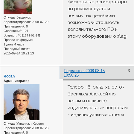
фискальные регистраторы
вы рекомендуете и
почему...их цены(если
Откуда:
Бердянск
возможно)и стоимость
Зарегистрирован
: 2008-07-29
Приглашений:
0
дополнительного ПО к
Сообщений:
121
Возраст:
48
этому оборудованию :flag:
[1978-01-14]
Провел на форуме:
1 день 4 часа
Последний визит:
2015-09-14 19:21:13
Поделиться
2008-08-15
3
10:50:25
Rogan
Администратор
Телефон 8-0552-31-07-07
Васильев Алексей (по
ценам и наличию)
индивидуальным вопросам
- индивидуальные ответы.
Откуда:
Украина, г.Херсон
Зарегистрирован
: 2008-07-28
Приглашений:
0