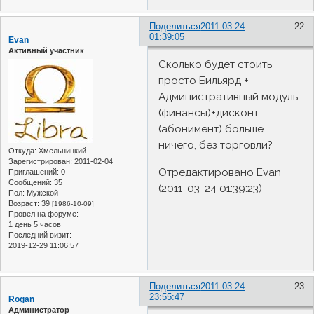
Поделиться
2011-03-24
22
01:39:05
Evan
Активный участник
Сколько будет стоить
просто Бильярд +
Административный модуль
(финансы)+дисконт
(абонимент) больше
ничего, без торговли?
Откуда:
Хмельницкий
Зарегистрирован
: 2011-02-04
Отредактировано Evan
Приглашений:
0
Сообщений:
35
(2011-03-24 01:39:23)
Пол:
Мужской
Возраст:
39
[1986-10-09]
Провел на форуме:
1 день 5 часов
Последний визит:
2019-12-29 11:06:57
Поделиться
2011-03-24
23
23:55:47
Rogan
Администратор