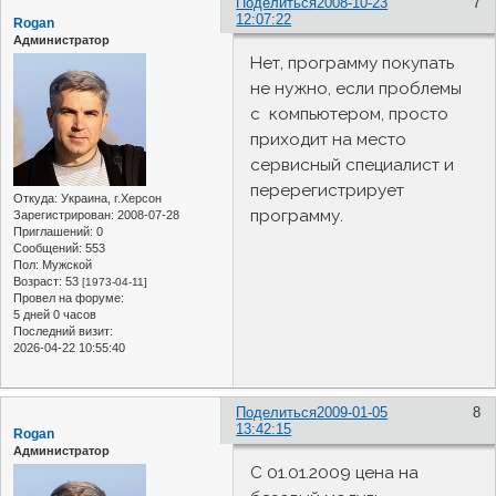
Поделиться
2008-10-23
7
12:07:22
Rogan
Администратор
Нет, программу покупать
не нужно, если проблемы
с компьютером, просто
приходит на место
сервисный специалист и
перерегистрирует
Откуда:
Украина, г.Херсон
программу.
Зарегистрирован
: 2008-07-28
Приглашений:
0
Сообщений:
553
Пол:
Мужской
Возраст:
53
[1973-04-11]
Провел на форуме:
5 дней 0 часов
Последний визит:
2026-04-22 10:55:40
Поделиться
2009-01-05
8
13:42:15
Rogan
Администратор
С 01.01.2009 цена на