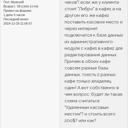
чеков"! если же у клиента
Пол:
Мужской
Возраст:
39
[1986-10-09]
стоит "Либро" в кафе1 а на
Провел на форуме:
другом его же кафе2
1 день 5 часов
Последний визит:
поставить касовое место и
2019-12-29 11:06:57
через интернет
подключатся к базе данных
из административного
модуля с кафе1 в кафе2 для
редактирования данных.
Причем в обоих кафе
совсем разные базы
данных, тоесть 2 разных
кафе только владелец
один! А вот собственно в
чем вопрос: будет ли такая
схема считаться
"Удаленным касовым
местом"? и стоить всего
200$? или как?