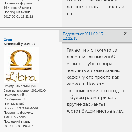
Провел на форуме:
данные, печатает отчеты и
16 часов 48 минут
Последний визит:
т.п.
2017-09-01 13:11:12
Поделиться
2011-02-15
21
12:12:19
Evan
Активный участник
Так вот и я о том что за
дополнительные 200$
можно грубо говоря
получить автоматизацию
кафе:)ну ето просто как
вариант! Нам ето
Откуда:
Хмельницкий
економически не выгодно...
Зарегистрирован
: 2011-02-04
Приглашений:
0
... будем расматривать
Сообщений:
35
другие варианты!
Пол:
Мужской
Возраст:
39
[1986-10-09]
А етот будем иметь в виду.
Провел на форуме:
1 день 5 часов
Последний визит:
2019-12-29 11:06:57