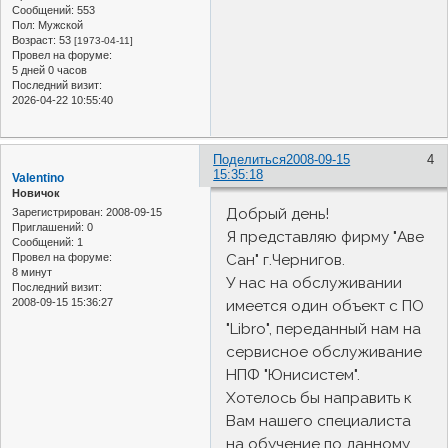
Сообщений:
553
Пол:
Мужской
Возраст:
53
[1973-04-11]
Провел на форуме:
5 дней 0 часов
Последний визит:
2026-04-22 10:55:40
Поделиться
2008-09-15
4
15:35:18
Valentino
Новичок
Добрый день!
Зарегистрирован
: 2008-09-15
Приглашений:
0
Я представляю фирму "Аве
Сообщений:
1
Сан" г.Чернигов.
Провел на форуме:
8 минут
У нас на обслуживании
Последний визит:
2008-09-15 15:36:27
имеется один объект с ПО
"Libro", переданный нам на
сервисное обслуживание
НПФ "Юнисистем".
Хотелось бы направить к
Вам нашего специалиста
на обучение по данному