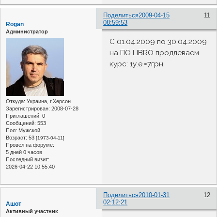
Поделиться
2009-04-15
11
08:59:53
Rogan
Администратор
С 01.04.2009 по 30.04.2009
на ПО LIBRO продлеваем
курс: 1у.е.=7грн.
Откуда:
Украина, г.Херсон
Зарегистрирован
: 2008-07-28
Приглашений:
0
Сообщений:
553
Пол:
Мужской
Возраст:
53
[1973-04-11]
Провел на форуме:
5 дней 0 часов
Последний визит:
2026-04-22 10:55:40
Поделиться
2010-01-31
12
02:12:21
Ашот
Активный участник