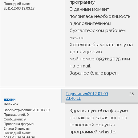
программу.
Последний визит:
2011-12-03 19:03:17
В данный момент
появилась необходимость
в дополнительном
бухгалтерском рабочем
месте.
Хотелось бы узнать цену на
доп. лицензию
мой номер 0931113075 или
на e-mail.
Заранее благодарен.
Поделиться
2012-01-09
25
23:46:11
джони
Новичок
Здравствуйте! на форуме
Зарегистрирован
: 2011-03-19
Приглашений:
0
не нашел,а какая цена на
Сообщений:
9
голосовой модуль к
Провел на форуме:
2 часа 3 минуты
программе? :whistle:
Последний визит:
2012-01-26 08:55:26