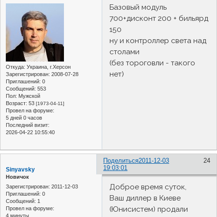
Базовый модуль
700+дисконт 200 + бильярд
150
ну и контроллер света над
столами
(без тороговли - такого
Откуда:
Украина, г.Херсон
нет)
Зарегистрирован
: 2008-07-28
Приглашений:
0
Сообщений:
553
Пол:
Мужской
Возраст:
53
[1973-04-11]
Провел на форуме:
5 дней 0 часов
Последний визит:
2026-04-22 10:55:40
Поделиться
2011-12-03
24
19:03:01
Sinyavsky
Новичок
Доброе время суток,
Зарегистрирован
: 2011-12-03
Приглашений:
0
Ваш диллер в Киеве
Сообщений:
1
(Юнисистем) продали
Провел на форуме:
4 минуты